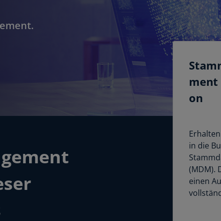
gement.
Stamm
ment 
on
Erhalten
in die B
agement
Stammd
(MDM). D
eser
einen Au
vollstän
s