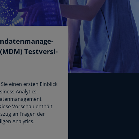
­da­ten­ma­nage­
(MDM) Test­ver­si­
 Sie einen ersten Einblick
usiness Analytics
atenmanagement
iese Vorschau enthält
szug an Fragen der
digen Analytics.