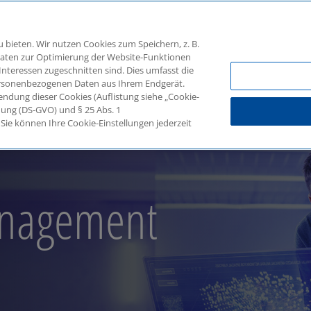
SERVICES
THEMEN
bieten. Wir nutzen Cookies zum Speichern, z. B.
 Daten zur Optimierung der Website-Funktionen
 Interessen zugeschnitten sind. Dies umfasst die
rsonenbezogenen Daten aus Ihrem Endgerät.
management (MDM)
endung dieser Cookies (Auflistung siehe „Cookie-
nung (DS-GVO) und § 25 Abs. 1
ie können Ihre Cookie-Einstellungen jederzeit
nagement