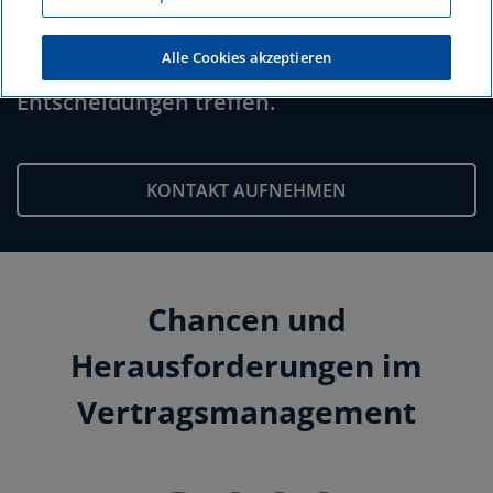
Alle Cookies akzeptieren
Damit Unternehmen bessere
Entscheidungen treffen.
KONTAKT AUFNEHMEN
Chancen und
Herausforderungen im
Vertragsmanagement